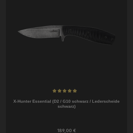
Durchschnittliche Bewertung von 5 von 5 Sternen
X-Hunter Essential (D2 / G10 schwarz / Lederscheide
schwarz)
Regulärer Preis:
189,00 €