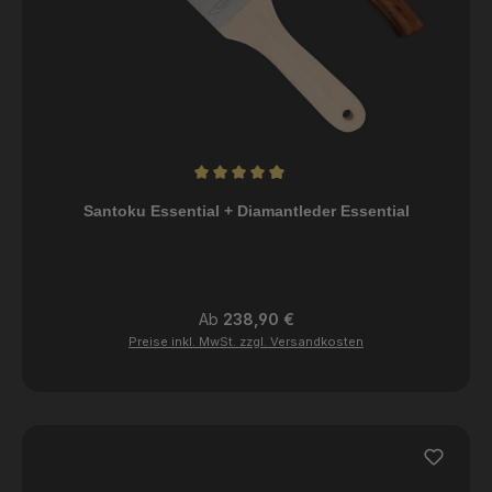
Durchschnittliche Bewertung von 4.95 von 5 Sternen
Santoku Essential + Diamantleder Essential
Regulärer Preis:
Ab
238,90 €
Preise inkl. MwSt. zzgl. Versandkosten