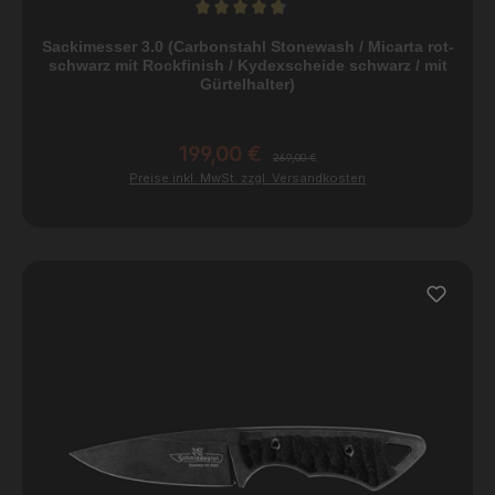
Durchschnittliche Bewertung von 4.8 von 5 Sternen
Sackimesser 3.0 (Carbonstahl Stonewash / Micarta rot-
schwarz mit Rockfinish / Kydexscheide schwarz / mit
Gürtelhalter)
199,00 €
Verkaufspreis:
Regulärer Preis:
269,00 €
Preise inkl. MwSt. zzgl. Versandkosten