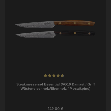
Durchschnittliche Bewertung von 4.83 von 5 Sternen
Steakmesserset Essential (VG10 Damast / Griff
Wüsteneisenholz/Ebenholz / Mosaikpins)
Regulärer Preis:
149,00 €