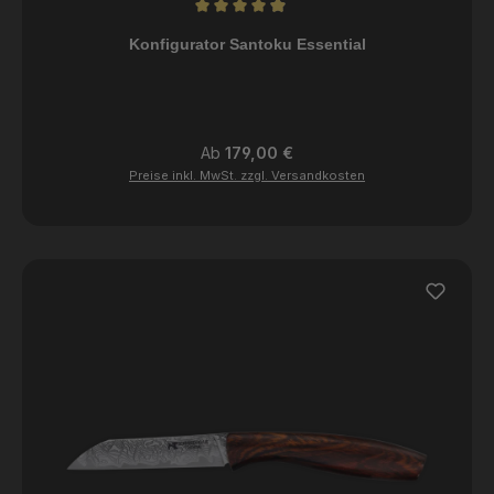
Durchschnittliche Bewertung von 4.98 von 5 Sternen
Konfigurator Santoku Essential
Regulärer Preis:
Ab
179,00 €
Preise inkl. MwSt. zzgl. Versandkosten