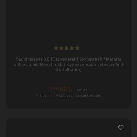
Durchschnittliche Bewertung von 4.9 von 5 Sternen
Sackimesser 3.0 (Carbonstahl Stonewash / Micarta
schwarz mit Rockfinish / Kydexscheide schwarz /mit
Gürtelhalter)
199,00 €
Verkaufspreis:
Regulärer Preis:
269,00 €
Preise inkl. MwSt. zzgl. Versandkosten