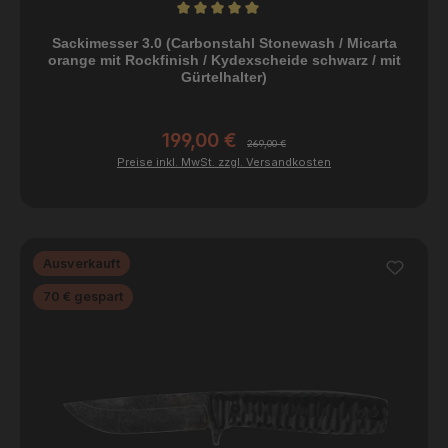
Durchschnittliche Bewertung von 5 von 5 Sternen
Sackimesser 3.0 (Carbonstahl Stonewash / Micarta
orange mit Rockfinish / Kydexscheide schwarz / mit
Gürtelhalter)
199,00 €
Verkaufspreis:
Regulärer Preis:
269,00 €
Preise inkl. MwSt. zzgl. Versandkosten
Ausverkauft
Rabatt
70 € gespart