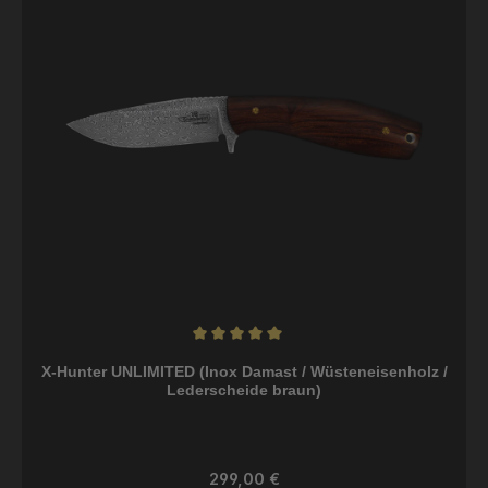
Durchschnittliche Bewertung von 5 von 5 Sternen
X-Hunter UNLIMITED (Inox Damast / Wüsteneisenholz /
Lederscheide braun)
Regulärer Preis:
299,00 €