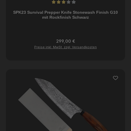
Durchschnittliche Bewertung von 3 von 5 Sternen
SPK23 Survival Prepper Knife Stonewash Finish G10
mit Rockfinish Schwarz
Regulärer Preis:
299,00 €
Preise inkl. MwSt. zzgl. Versandkosten