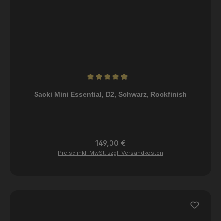
Durchschnittliche Bewertung von 4.96 von 5 Sternen
Sacki Mini Essential, D2, Schwarz, Rockfinish
Regulärer Preis:
149,00 €
Preise inkl. MwSt. zzgl. Versandkosten