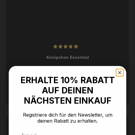
Durchschnittliche Bewertung von 5 von 5 Sternen
Kneipchen Essential
ERHALTE 10% RABATT
Regulärer Preis:
Ab
69,00 €
AUF DEINEN
Preise inkl. MwSt. zzgl. Versandkosten
NÄCHSTEN EINKAUF
Registriere dich für den Newsletter, um
deinen Rabatt zu erhalten.
Email