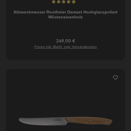
Durchschnittliche Bewertung von 5 von 5 Sternen
Allzweckmesser Rostfreier Damast Hochglanzpoliert
Wüsteneisenholz
Regulärer Preis:
249,00 €
Preise inkl. MwSt. zzgl. Versandkosten