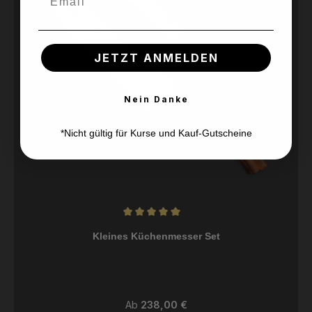
JETZT ANMELDEN
Nein Danke
*Nicht gültig für Kurse und Kauf-Gutscheine
Durchschnittliche Bewertung von 5 von 5 Sternen
Kleines Küchenmesser Set
Regulärer Preis:
Ab
238,00 €