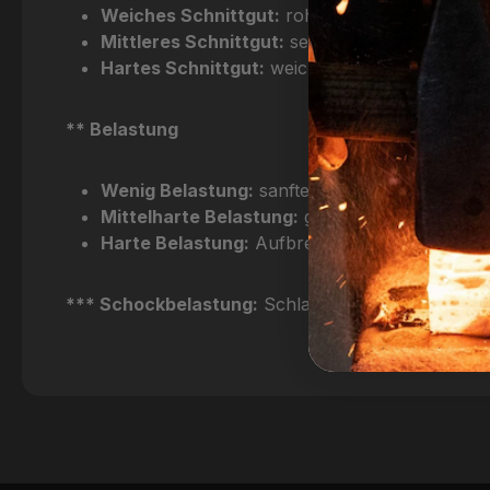
Weiches Schnittgut:
rohes Fleisch ohne Knoc
Mittleres Schnittgut:
sehr harte Salami, Brot
Hartes Schnittgut:
weichere Knochen, harte K
** Belastung
Wenig Belastung:
sanfter und kontrollierter K
Mittelharte Belastung:
gelegentlicher Kontakt
Harte Belastung:
Aufbrechen von Wild, Bato
*** Schockbelastung:
Schlag mit der Schneide ge