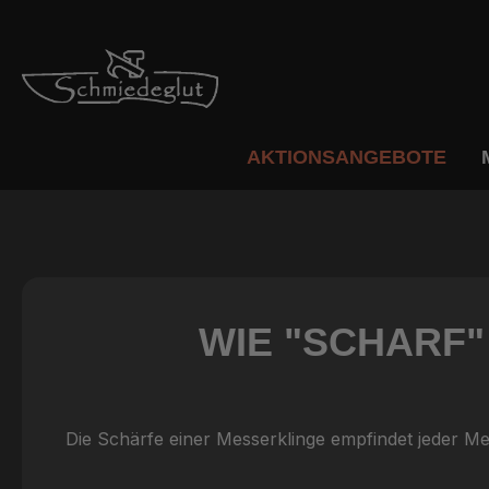
m Hauptinhalt springen
Zur Suche springen
Zur Hauptnavigation springen
AKTIONSANGEBOTE
WIE "SCHARF"
Die Schärfe einer Messerklinge empfindet jeder M