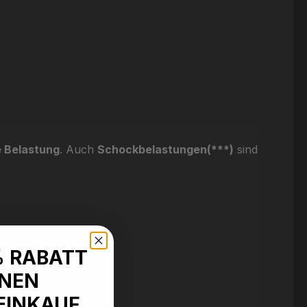
e Belastung
. Auch
Schockbelastungen(***)
sind
% RABATT
INEN
EINKAUF