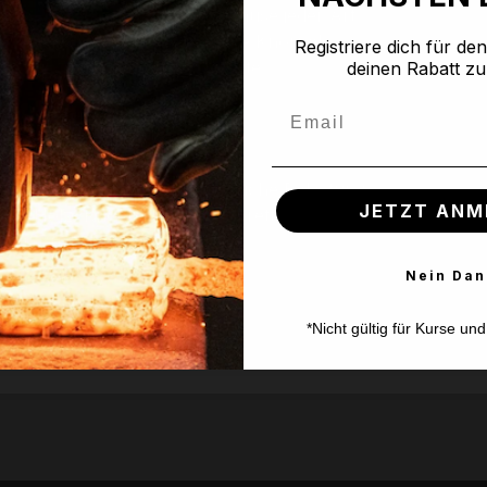
hen, Fisch ohne Gräten, Gemüse jeder Art
 mit normaler Kruste, weichere Knorpel
Registriere dich für de
norpel, Holz, harte Brotkruste
deinen Rabatt zu
Email
ontakt mit Holzbrett ohne seitliche Belastung
JETZT ANM
 mit Holz, Knochen, Schneidbrett ohne seitliche Belastung
ning, Bushcraft-Anwendungen
Nein Dan
gen etwas (z.B. Hacken)
*Nicht gültig für Kurse un