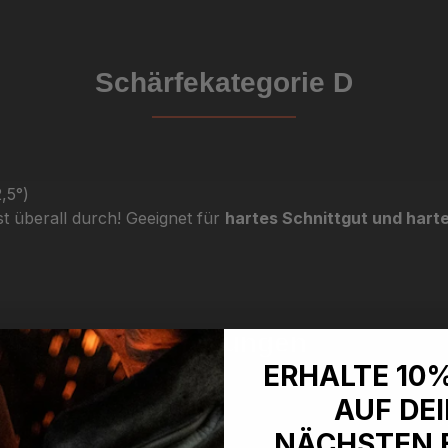
Schärfekategorie D
,5°)
 überall durch! Geeignet für
hartes Schnittgut und hart
Erklärungen
ERHALTE 10
AUF DE
NÄCHSTEN 