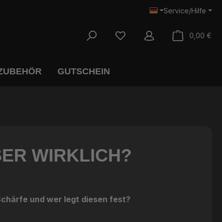
Service/Hilfe
War
0,00 €
 ZUBEHÖR
GUTSCHEIN
SER WIRKLICH?
chärfe und wer legt diesen fest?