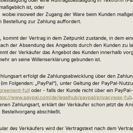
bestätigung oder eine Auftragsbestätigung in Textform (Fax
aßgeblich ist, oder
t, wobei insoweit der Zugang der Ware beim Kunden maßgebl
Bestellung zur Zahlung auffordert.
 kommt der Vertrag in dem Zeitpunkt zustande, in dem eine 
ach der Absendung des Angebots durch den Kunden zu lau
mt der Verkäufer das Angebot des Kunden innerhalb vorgena
mehr an seine Willenserklärung gebunden ist.
ngsart erfolgt die Zahlungsabwicklung über den Zahlungsdi
 (im Folgenden: „PayPal“), unter Geltung der PayPal-Nutz
greement-full
oder - falls der Kunde nicht über ein PayPal
tps://www.paypal.com/de/legalhub/paypal/privacywax-full
nen Zahlungsart, erklärt der Verkäufer schon jetzt die A
 Bestellvorgang abschließt.
mular des Verkäufers wird der Vertragstext nach dem Vert