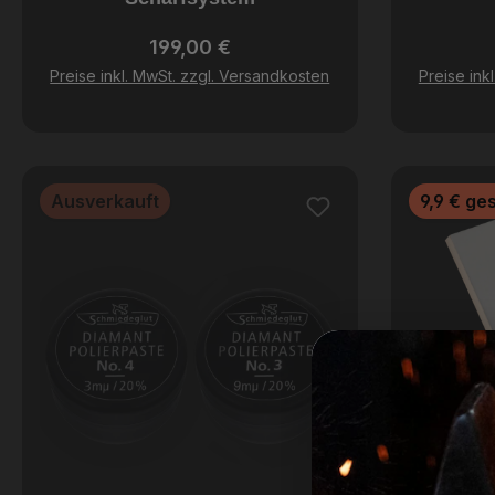
Regulärer Preis:
199,00 €
Preise inkl. MwSt. zzgl. Versandkosten
Preise ink
Ausverkauft
9,9 € ge