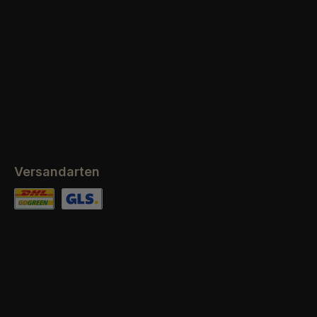
Versandarten
Benutzerdefiniertes Bild 1
Benutzerdefiniertes Bild 2