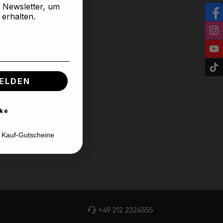
n Newsletter, um
 erhalten.
ELDEN
ke
d Kauf-Gutscheine
+49 212 2324555