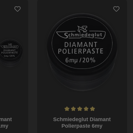
Durchschnittliche Bewertung von 5 von
amant
Schmiedeglut Diamant
-1my
Polierpaste 6my