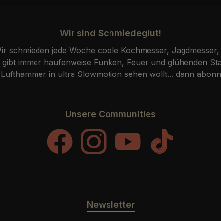
Wir sind Schmiedeglut!
r schmieden jede Woche coole Kochmesser, Jagdmesser, 
ibt immer haufenweise Funken, Feuer und glühenden Stah
fthammer in ultra Slowmotion sehen wollt... dann abonni
Unsere Communities
Facebook
Instagram
YouTube
TikTok
Newsletter