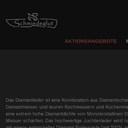
m Hauptinhalt springen
Zur Suche springen
Zur Hauptnavigation springen
AKTIONSANGEBOTE
Das Diamantleder ist eine Kombination aus Diamantschä
Damastmesser und teuren Kochmessern und Küchenmesser
eine extrem hohe Diamantdichte von Monokristallinen Di
Messer schärfen. Das hochwertige Juchtenleder wird na
mit eigens entwickelter Diamant Polierpaste (mit 100%