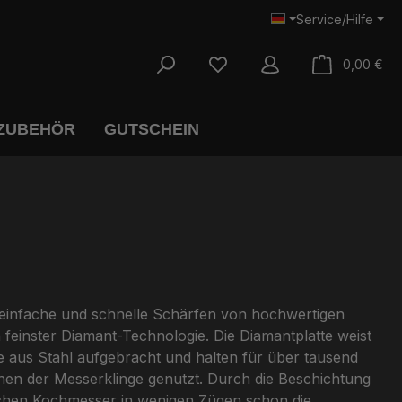
Service/Hilfe
War
0,00 €
 ZUBEHÖR
GUTSCHEIN
s einfache und schnelle Schärfen von hochwertigen
inster Diamant-Technologie. Die Diamantplatte weist
e aus Stahl aufgebracht und halten für über tausend
hen der Messerklinge genutzt. Durch die Beschichtung
eichen Kochmesser in wenigen Zügen schon die