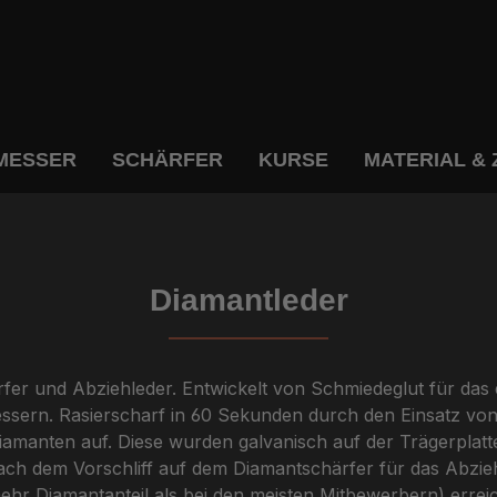
MESSER
SCHÄRFER
KURSE
MATERIAL &
Diamantleder
rfer und Abziehleder. Entwickelt von Schmiedeglut für da
n. Rasierscharf in 60 Sekunden durch den Einsatz von fe
amanten auf. Diese wurden galvanisch auf der Trägerplatt
ch dem Vorschliff auf dem Diamantschärfer für das Abzie
 mehr Diamantanteil als bei den meisten Mitbewerbern) err