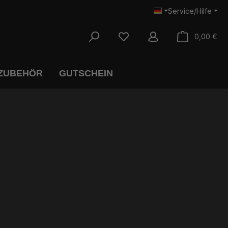
Service/Hilfe
War
0,00 €
 ZUBEHÖR
GUTSCHEIN