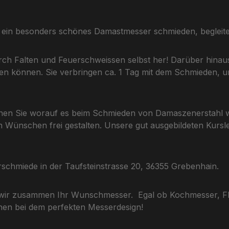
Sie ein besonders schönes Damastmesser schmieden, begleit
urch Falten und Feuerschweissen selbst her! Darüber hina
rden können. Sie verbringen ca. 1 Tag mit dem Schmieden, un
ernen Sie worauf es beim Schmieden von Damaszenerstahl 
Wünschen frei gestalten. Unsere gut ausgebildeten Kurslei
schmiede in der Taufsteinstrasse 20, 36355 Grebenhain.
 wir zusammen Ihr Wunschmesser. Egal ob Kochmesser, Fle
hnen bei dem perfekten Messerdesign!