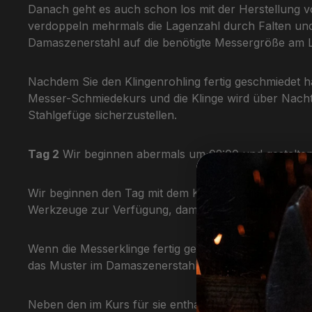
Danach geht es auch schon los mit der Herstellung 
verdoppeln mehrmals die Lagenzahl durch Falten un
Damaszenerstahl auf die benötigte Messergröße am
Nachdem Sie den Klingenrohling fertig geschmiedet h
Messer-Schmiedekurs und die Klinge wird über Nacht i
Stahlgefüge sicherzustellen.
Tag 2
Wir beginnen abermals um 09:00 und gestalten
Wir beginnen den Tag mit dem Klingenschliff und nut
Werkzeuge zur Verfügung, damit Ihre Klinge auch mög
Wenn die Messerklinge fertig geformt ist, bringen wi
das Muster im Damaszenerstahl optisch hervorzuheb
Neben den im Kurs für sie enthaltenen kostenfreien 