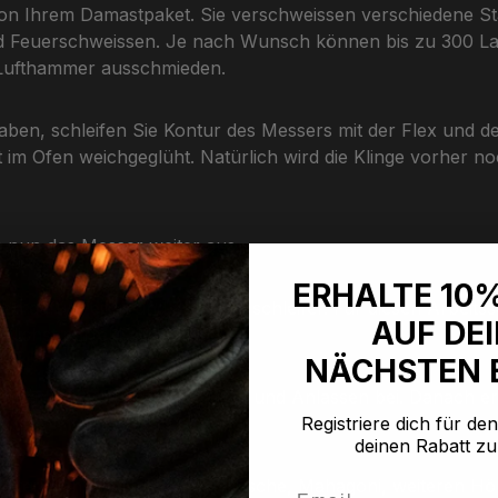
von Ihrem Damastpaket. Sie verschweissen verschiedene S
d Feuerschweissen. Je nach Wunsch können bis zu 300 Lag
 Lufthammer ausschmieden.
aben, schleifen Sie Kontur des Messers mit der Flex und 
m Ofen weichgeglüht. Natürlich wird die Klinge vorher noc
 nun das Messer weiter aus.
ERHALTE 10
zen dafür Feilen und den Bandschleifer. Für diesen Arbeit
AUF DE
lichst perfekt aussieht!
NÄCHSTEN 
r Ihnen das verzugfreie Härten und Anlassen bei. Danach erf
Registriere dich für de
en.
deinen Rabatt zu
Materialien wie Nussbaum, Kirsche, Mahagoni, weiteren Hö
Email