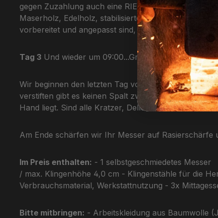
gegen Zuzahlung auch eine RIESIGE Auswahl an exklu
Maserholz, Edelholz, stabilisiertes Holz, fossiles 
vorbereitet und angepasst sind, endet der zweite T
Tag 3
Und wieder um 09:00...Griffgestaltung und Fina
Wir beginnen den letzten Tag vom Messerschmiedekurs
verstiften gibt es keinen Spalt zwischen Klinge und Gri
Hand liegt. Sind alle Kratzer, Dellen und Wellen erst 
Am Ende schärfen wir Ihr Messer auf Rasierschärfe 
Im Preis enthalten:
- 1 selbstgeschmiedetes Messer
/ max. Klingenhöhe 4,0 cm - Klingenstähle für die He
Verbrauchsmaterial, Werkstattnutzung - 3x Mittagess
Bitte mitbringen:
- Arbeitskleidung aus Baumwolle (J