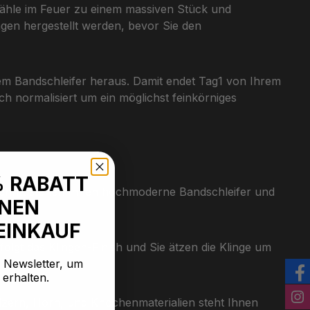
tähle im Feuer zu einem massiven Stück und
en hergestellt werden, bevor Sie den
dem Bandschleifer heraus. Damit endet Tag1 von Ihrem
h normalisiert um ein möglichst feinkörniges
% RABATT
sschritt stehen Ihnen hochmoderne Bandschleifer und
INEN
EINKAUF
olgt das Klingen-Finish und Sie ätzen die Klinge um
n Newsletter, um
 erhalten.
lzern, Horn, und Knochenmaterialien steht Ihnen