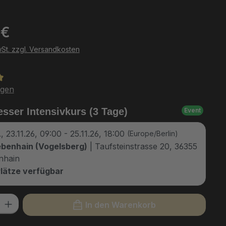
eis:
 €
wSt. zzgl. Versandkosten
tliche Bewertung von 5 von 5 Sternen
ngen
ser Intensivkurs (3 Tage)
Event
, 23.11.26, 09:00 - 25.11.26, 18:00
(Europe/Berlin)
benhain (Vogelsberg)
| Taufsteinstrasse 20, 36355
nhain
lätze verfügbar
l: Gib den gewünschten Wert ein oder benutze die Schaltflächen um
In den Warenkorb