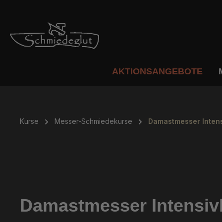
m Hauptinhalt springen
Zur Suche springen
Zur Hauptnavigation springen
AKTIONSANGEBOTE
Kurse
Messer-Schmiedekurse
Damastmesser Intens
Damastmesser Intensivk