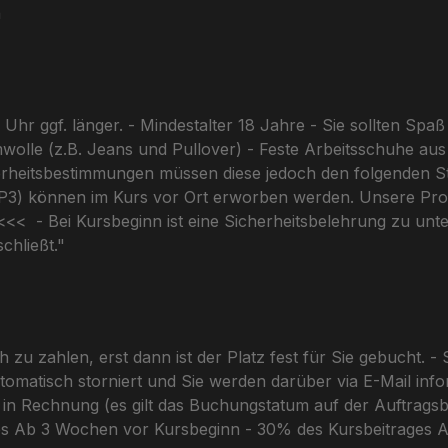
en
Uhr ggf. länger. - Mindestalter 18 Jahre - Sie sollten Sp
mwolle (z.B. Jeans und Pullover) - Feste Arbeitsschuhe aus
erheitsbestimmungen müssen diese jedoch den folgenden 
) können im Kurs vor Ort erworben werden. Unsere Produk
< - Bei Kursbeginn ist eine Sicherheitsbelehrung zu unter
chließt."
h zu zahlen, erst dann ist der Platz fest für Sie gebucht. 
omatisch storniert und Sie werden darüber via E-Mail infor
ng in Rechnung (es gilt das Buchungstatum auf der Auftrag
s Ab 3 Wochen vor Kursbeginn - 30% des Kursbeitrages A