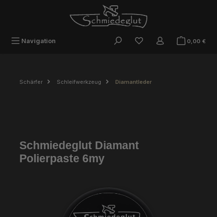
Zum Hauptinhalt springen
War
Navigation
0,00 €
Schärfer
Schleifwerkzeug
Diamantleder
Schmiedeglut Diamant
Polierpaste 6my
Bildergalerie überspringen