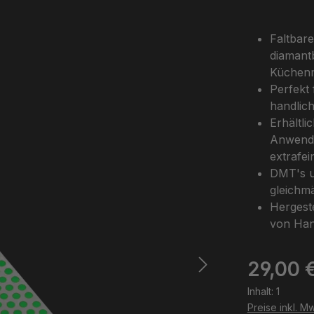
Faltbare
diamant
Küchenm
Perfekt
handlic
Erhältli
Anwendun
extrafei
DMT's u
gleichmä
Hergeste
von Han
Regulärer Pr
29,00 
Inhalt:
1
Preise inkl. M