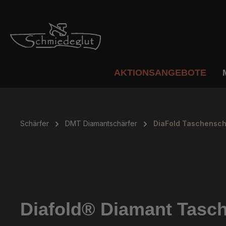
m Hauptinhalt springen
Zur Suche springen
Zur Hauptnavigation springen
AKTIONSANGEBOTE
Schärfer
DMT Diamantschärfer
DiaFold Taschenschl
Diafold® Diamant Tasch