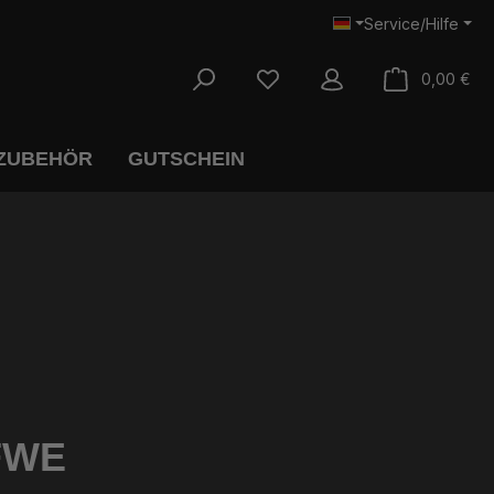
Service/Hilfe
War
0,00 €
 ZUBEHÖR
GUTSCHEIN
 FWE