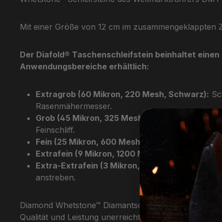
Mit einer Größe von 12 cm im zusammengeklappten Zu
Der Diafold® Taschenschleifstein beinhaltet einen
Anwendungsbereiche erhältlich:
Extragrob (60 Mikron, 220 Mesh, Schwarz):
Sch
Rasenmähermesser.
Grob (45 Mikron, 325 Mesh, Blau):
Schnelle Wied
Feinschliff.
Fein (25 Mikron, 600 Mesh, Rot):
Schärft leicht
Extrafein (9 Mikron, 1200 Mesh, Grün):
Verfeine
Extra-Extrafein (3 Mikron, 8000 Mesh, Beige):
anstreben.
Diamond Whetstone™ Diamantschleifsteine mit dem ch
Qualität und Leistung unerreicht. Die unterbrochene 