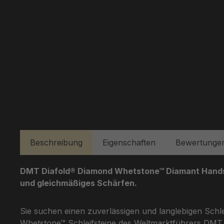
Beschreibung
Eigenschaften
Bewertunge
DMT Diafold® Diamond Whetstone™ Diamant Handsch
und gleichmäßiges Schärfen.
Sie suchen einen zuverlässigen und langlebigen Schl
Whetstone™ Schleifsteine des Weltmarktführers DMT g