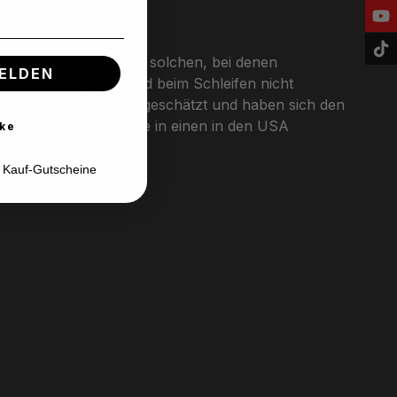
jeder Härte, auch von solchen, bei denen
ELDEN
m. Wasser oder Öl sind beim Schleifen nicht
auf der ganzen Welt geschätzt und haben sich den
nten und investieren Sie in einen in den USA
ke
d Kauf-Gutscheine