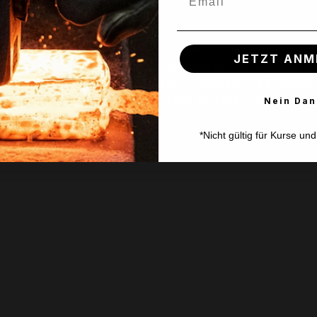
e Arbeit verrichtet.
enteste Methode zum Schärfen von Messern und Werkzeugen 
JETZT ANM
iamantschleifsteine sind absolut langlebig und wartungsar
ne von DMT werden von Handwerkern, Köchen und Experten 
in. Entdecken Sie die Leichtigkeit des Schleifens mit Diama
Nein Dan
reude bereiten wird!
*Nicht gültig für Kurse un