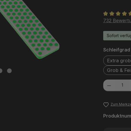
Durchschnit
732 Bewert
Sofort verfüg
Schleifgrad
Extra grob
Grob & Fei
Produkt Anzah
Zum Merkze
Produktnu