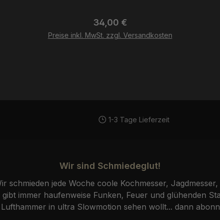
Regulärer Preis:
34,00 €
Preise inkl. MwSt. zzgl. Versandkosten
1-3 Tage Lieferzeit
Wir sind Schmiedeglut!
r schmieden jede Woche coole Kochmesser, Jagdmesser, 
ibt immer haufenweise Funken, Feuer und glühenden Stah
fthammer in ultra Slowmotion sehen wollt... dann abonni