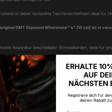
stand ist dieser kompakte Taschenschleifstein ideal für
 original DMT Diamond Whetstone™ 4" (10 cm) ist in ver
nelle Reparatur beschädigter Schneidkanten, ideal für g
erherstellung einer vernachlässigten Schneide, geeignet fü
ERHALTE 10
 stumpfe Messer und Werkzeuge, häufig als Universalschär
AUF DE
rt die Schneide zu einer polierten, rasiermesserscharfen K
NÄCHSTEN 
Bietet die feinste Körnung für den ultimativen Kantenschliff
Registriere dich für de
deinen Rabatt zu
arakteristischen, von DMT entwickelten Punktmuster werd
Oberfläche mit winzigen Vertiefungen fängt den Metallabrie
Email