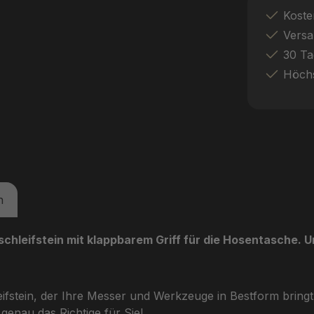
Koste
Versa
30 Ta
Höchs
n
leifstein mit klappbarem Griff für die Hosentasche. U
eifstein, der Ihre Messer und Werkzeuge in Bestform brin
enau das Richtige für Sie!