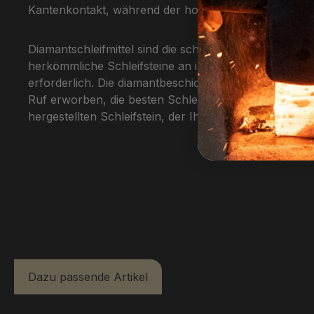
Kantenkontakt, während der hochwertige Diamant sein
Diamantschleifmittel sind die schnellste und effizi
herkömmliche Schleifsteine an ihre Grenzen stoßen. D
erforderlich. Die diamantbeschichteten Schleifstei
Ruf erworben, die besten Schleifmittel der Welt zu se
hergestellten Schleifstein, der Ihnen ein Leben lang F
Dazu passende Artikel