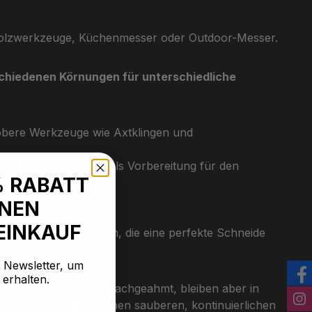
 Holzwerkzeuge, Küchenmesser oder Outdoor-Messer.
schiedenen Körnungen für unterschiedliche
röbere Werkzeuge wie Axtklingen und
r den ersten Schliff als Vorbereitung für den
% RABATT
fer verwendet.
INEN
ante.
EINKAUF
, ideal für Enthusiasten, die eine perfekte Schneide
n Newsletter, um
 erhalten.
en oft im Aussehen nachgeahmt, bleiben aber in
b auf und sorgt für einen sauberen, kontinuierlichen