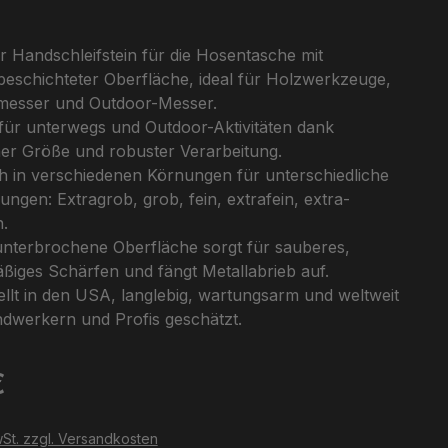
r Handschleifstein für die Hosentasche mit
beschichteter Oberfläche, ideal für Holzwerkzeuge,
esser und Outdoor-Messer.
 für unterwegs und Outdoor-Aktivitäten dank
her Größe und robuster Verarbeitung.
ch in verschiedenen Körnungen für unterschiedliche
gen: Extragrob, grob, fein, extrafein, extra-
n.
nterbrochene Oberfläche sorgt für sauberes,
ßiges Schärfen und fängt Metallabrieb auf.
llt in den USA, langlebig, wartungsarm und weltweit
dwerkern und Profis geschätzt.
eis:
€
wSt. zzgl. Versandkosten