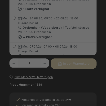
20, 36355 Grebenhain
1 Platz verfügbar
Mo., 24.08.26, 09:00 - 25.08.26, 18:00
(Europe/Berlin)
Grebenhain (Vogelsberg)
| Taufsteinstrasse
20, 36355 Grebenhain
4 Plätze verfügbar
Mo., 07.09.26, 09:00 - 08.09.26, 18:00
(Europe/Berlin)
Grebenhain (Vogelsberg)
| Taufsteinstrasse
Produkt Anzahl: Gib den gewünschten Wert ein oder benutze die Schaltfl
20, 36355 Grebenhain
In den Warenkorb
4 Plätze verfügbar
Mo., 16.11.26, 09:00 - 17.11.26, 18:00
Zum Merkzettel hinzufügen
(Europe/Berlin)
Grebenhain (Vogelsberg)
| Taufsteinstrasse
Produktnummer:
1336
20, 36355 Grebenhain
1 Platz verfügbar
Kostenloser Versand in DE ab 29€
Mo., 14.12.26, 09:00 - 15.12.26, 18:00
Versand innerhalb von 24h