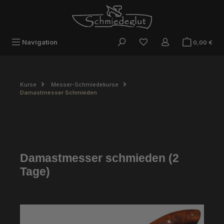
Zum Hauptinhalt springen
War
Navigation
0,00 €
Kurse
Messer-Schmiedekurse
Damastmesser Schmieden
Damastmesser schmieden (2
Tage)
Bildergalerie überspringen