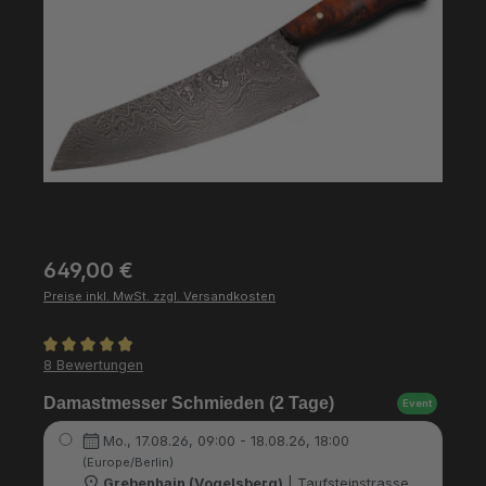
Regulärer Preis:
649,00 €
Preise inkl. MwSt. zzgl. Versandkosten
Durchschnittliche Bewertung von 4.88 von 5 Sternen
8 Bewertungen
Damastmesser Schmieden (2 Tage)
Event
Mo., 17.08.26, 09:00 - 18.08.26, 18:00
(Europe/Berlin)
Grebenhain (Vogelsberg)
| Taufsteinstrasse