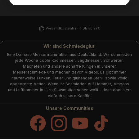
Versandkostenfrei in DE ab 29€
Wir sind Schmiedeglut!
Eine Damast-Messermanufaktur aus Deutschland. Wir schmieden
jede Woche coole Kochmesser, Jagdmesser, Schwerter,
Macheten und andere scharfe Klingen in unserer
Messerschmiede und machen davon Videos. Es gibt immer
haufenweise Funken, Feuer und glühenden Stahl, sowie völlig
abgedrehte Action. Wenn Ihr Schmieden auf Hammer, Amboss
und Lufthammer in ultra Slowmotion sehen wollt... dann abonniert
einfach unsere Kanäle!
Unsere Communities
Facebook
Instagram
YouTube
TikTok