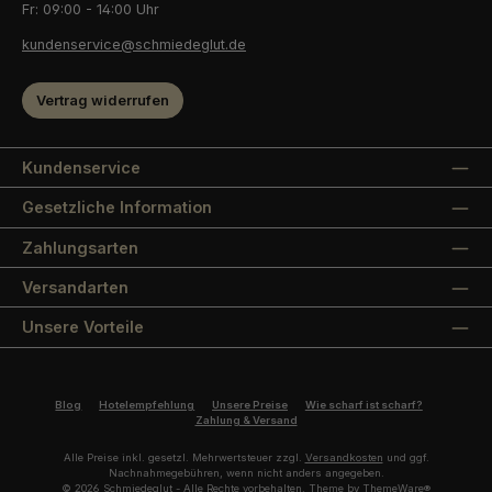
Fr: 09:00 - 14:00 Uhr
kundenservice@schmiedeglut.de
Vertrag widerrufen
Kundenservice
Gesetzliche Information
Zahlungsarten
Versandarten
Unsere Vorteile
Blog
Hotelempfehlung
Unsere Preise
Wie scharf ist scharf?
Zahlung & Versand
Alle Preise inkl. gesetzl. Mehrwertsteuer zzgl.
Versandkosten
und ggf.
Nachnahmegebühren, wenn nicht anders angegeben.
© 2026 Schmiedeglut - Alle Rechte vorbehalten. Theme by
ThemeWare®