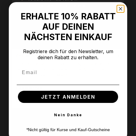
(Europe/Berlin)
30 Tage Geld-Zurück-Garantie
Grebenhain (Vogelsberg)
| Taufsteinstrasse
Höchste Qualität
ERHALTE 10% RABATT
20, 36355 Grebenhain
3 Plätze verfügbar
AUF DEINEN
NÄCHSTEN EINKAUF
Registriere dich für den Newsletter, um
Beschreibung
deinen Rabatt zu erhalten.
"Damastmesser schmieden (2 Tage) In Grebenhain
Email
(Vogelsberg) tauchen Sie ein in die Welt von Feuer,
Stahl und Funken! In…
Mehr
Bewertungen
JETZT ANMELDEN
Event-Details
Nein Danke
*Nicht gültig für Kurse und Kauf-Gutscheine