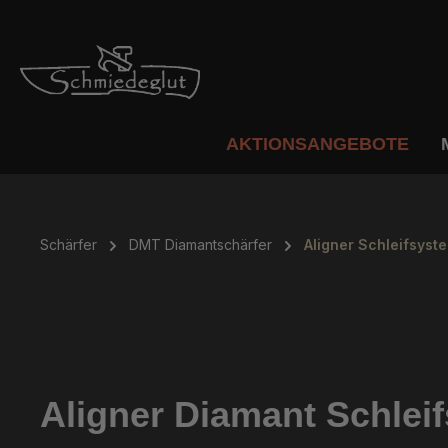
m Hauptinhalt springen
Zur Suche springen
Zur Hauptnavigation springen
AKTIONSANGEBOTE
Schärfer
DMT Diamantschärfer
Aligner Schleifsyst
Aligner Diamant Schle