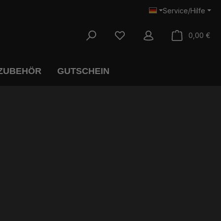
Service/Hilfe
War
0,00 €
 ZUBEHÖR
GUTSCHEIN