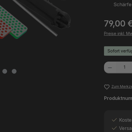
Schärfe
Regulärer Pr
79,00 
Preise inkl. M
Sofort verfüg
Produkt Anzah
Zum Merkze
Produktnu
Koste
Versa