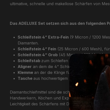
ultimative, schnelle und makellose Schärfen von Mes
Das ADELUXE Set setzen sich aus den folgenden 
Schleifstein 4“ Extra-Fein
(9 Micron / 1200 Mes
Diamanten.
Schleifstein 4“ Fein
(25 Micron / 600 Mesh), für
Schleifstein 4“ Grob
(45 Micron / 325 Mesh), zu
Schleifstab
zum Schleifen von gezackten oder 
Aligner
an dem die 4“ Schleifsteine mittels Klem
Klemme
an der die Klinge für einen sicheren Halt 
Tasche
aus hochwertigem Nylon zur sicheren A
Diamantschleifmittel sind die schnellste und effizie
Handwerkern, Köchen und Experten auf der ganzen Wel
Leichtigkeit des Schärfens mit Diamanten und investie