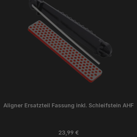
Aligner Ersatzteil Fassung inkl. Schleifstein AHF
Regulärer Preis:
23,99 €