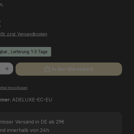
n.
eis:
€
wSt. zzgl. Versandkosten
bar , Lieferung: 1-3 Tage
l: Gib den gewünschten Wert ein oder benutze die Schaltflächen um
In den Warenkorb
ttel hinzufügen
mmer:
ADELUXE-EC-EU
nloser Versand in DE ab 29€
nd innerhalb von 24h