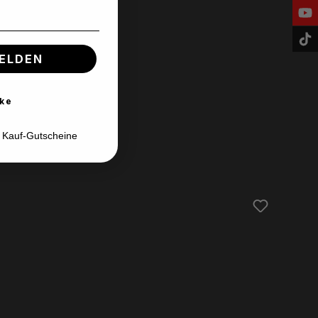
ELDEN
ke
d Kauf-Gutscheine