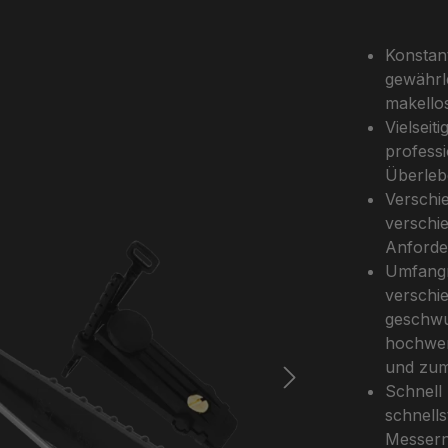
Konstant
gewährle
makello
Vielseit
profess
Überleb
Verschie
verschie
Anforde
Umfangre
verschi
geschwu
hochwer
und zum
Schnell 
schnell
Messern