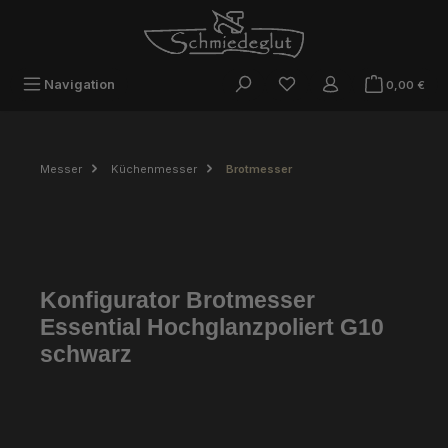
Zum Hauptinhalt springen
War
Navigation
0,00 €
Messer
Küchenmesser
Brotmesser
Konfigurator Brotmesser
Essential Hochglanzpoliert G10
schwarz
Bildergalerie überspringen