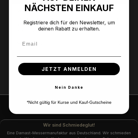
NÄCHSTEN EINKAUF
Beschreibung
DAS Brotmesser Lieblingsmesser für leidenschaftlichen
Registriere dich für den Newsletter, um
Brotgenuss Durch harte Brotkruste und knusprige
deinen Rabatt zu erhalten.
Bratenstücke frisst…
Mehr
Email
Bewertungen
JETZT ANMELDEN
Nein Danke
*Nicht gültig für Kurse und Kauf-Gutscheine
Versandkostenfrei in DE ab 29€
Wir sind Schmiedeglut!
Eine Damast-Messermanufaktur aus Deutschland. Wir schmieden