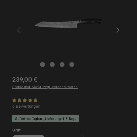
Regulärer Preis:
239,00 €
Preise inkl. MwSt. zzgl. Versandkosten
Durchschnittliche Bewertung von 5 von 5 Sternen
6 Bewertungen
Sofort verfügbar , Lieferung: 1-3 Tage
auswählen
Griff