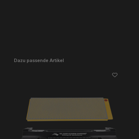
Produktgalerie überspringen
Dazu passende Artikel