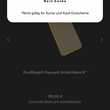
Nein Danke
*Nicht gültig für Kurse und Kauf-Gutscheine
DuoSharp® Diamant Schleifstein 8"
Regulärer Preis:
119,00 €
Preise inkl. MwSt. zzgl. Versandkosten