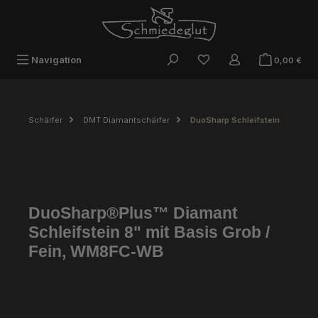
Zum Hauptinhalt springen
War
Navigation
0,00 €
Schärfer
DMT Diamantschärfer
DuoSharp Schleifstein
DuoSharp®Plus™ Diamant
Schleifstein 8" mit Basis Grob /
Fein, WM8FC-WB
Bildergalerie überspringen