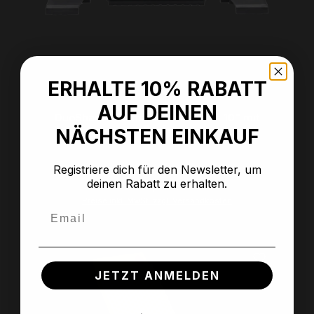
ERHALTE 10% RABATT
AUF DEINEN
DuoSharp® Diamant Schleifstein 10" mit
Basis
NÄCHSTEN EINKAUF
Registriere dich für den Newsletter, um
deinen Rabatt zu erhalten.
Regulärer Preis:
189,00 €
Preise inkl. MwSt. zzgl. Versandkosten
Email
JETZT ANMELDEN