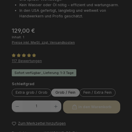
Kein Wasser oder Öl nötig – effizient und wartungsarm.
In den USA gefertigt, langlebig und weltweit von
Handwerkern und Profis geschätzt.
Regulärer Preis:
129,00 €
Inhalt:
1
Preise inkl. MwSt. zzgl. Versandkosten
Durchschnittliche Bewertung von 5 von 5 Sternen
117 Bewertungen
Sofort verfügbar , Lieferung: 1-3 Tage
auswählen
Schleifgrad
Extra grob / Grob
Grob / Fein
Fein / Extra Fein
Produkt Anzahl: Gib den gewünschten Wert ein oder benutze die Schaltfl
In den Warenkorb
Zum Merkzettel hinzufügen