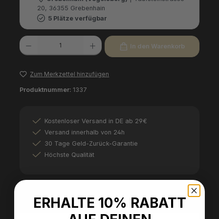
20, 36355 Grebenhain
5 Plätze verfügbar
Produkt Anzahl: Gib den gewünschten Wert ein oder benutze die Schaltfl
In den Warenkorb
Zum Merkzettel hinzufügen
Produktnummer:
1337
Kostenloser Versand in DE ab 29€
Versand innerhalb von 24h
30 Tage Geld-Zurück-Garantie
Höchste Qualität
ERHALTE 10% RABATT