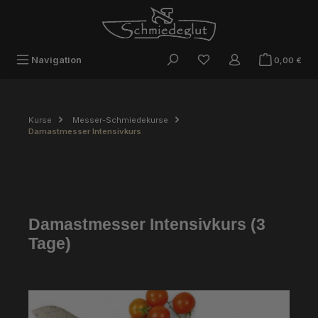
Zum Hauptinhalt springen
War
Navigation
0,00 €
Kurse
Messer-Schmiedekurse
Damastmesser Intensivkurs
Damastmesser Intensivkurs (3
Tage)
Bildergalerie überspringen