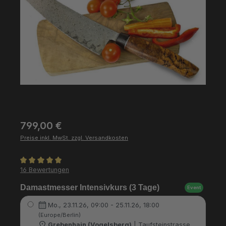
Regulärer Preis:
799,00 €
Preise inkl. MwSt. zzgl. Versandkosten
Durchschnittliche Bewertung von 5 von 5 Sternen
16 Bewertungen
Damastmesser Intensivkurs (3 Tage)
Event
Mo., 23.11.26, 09:00 - 25.11.26, 18:00
(Europe/Berlin)
Grebenhain (Vogelsberg)
| Taufsteinstrasse