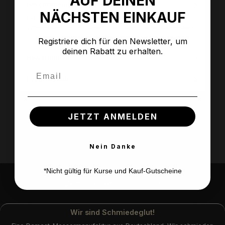
AUF DEINEN
Beschreibung
NÄCHSTEN EINKAUF
Damastmesser Intensivkurs (3 Tage) In Grebenhain
(Vogelsberg) ist es unser Ziel, dass Sie ein besonders
schönes Damastme…
Mehr
Registriere dich für den Newsletter, um
deinen Rabatt zu erhalten.
Bewertungen
Email
Event-Details
JETZT ANMELDEN
Nein Danke
*Nicht gültig für Kurse und Kauf-Gutscheine
Versandkostenfrei in DE ab 29€
Wir sind Schmiedeglut!